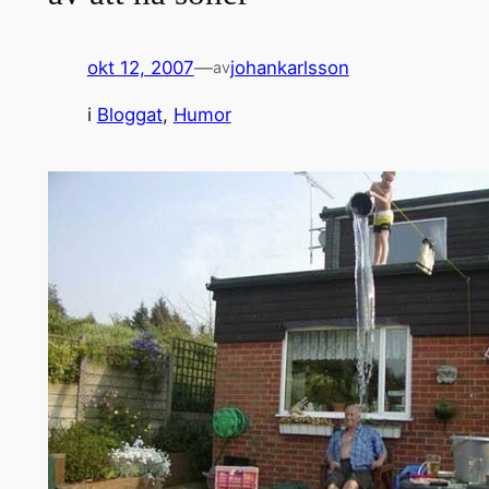
okt 12, 2007
—
johankarlsson
av
i
Bloggat
, 
Humor