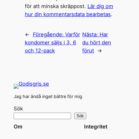
för att minska skräppost.
Lär dig om
hur din kommentarsdata bearbetas
.
←
Föregående:
Varför
Nästa:
Har
kondomer säljs i 3, 6
du hört den
och 12-pack
förut
→
Jag har ändå inget bättre för mig
Sök
Sök
Om
Integritet