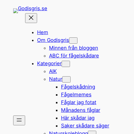
Hoppa
till
innehåll
Hem
Om Godisgris
Minnen från bloggen
ABC för fågelskådare
Kategorier
AIK
Natur
Fågelskådning
Fågelmemes
Fåglar jag fotat
Månadens fåglar
Här skådar jag
Saker skådare säger
Naturskoleblogg