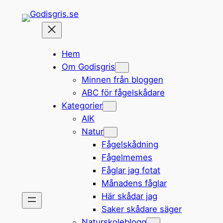
Hoppa
till
innehåll
Hem
Om Godisgris
Minnen från bloggen
ABC för fågelskådare
Kategorier
AIK
Natur
Fågelskådning
Fågelmemes
Fåglar jag fotat
Månadens fåglar
Här skådar jag
Saker skådare säger
Naturskoleblogg