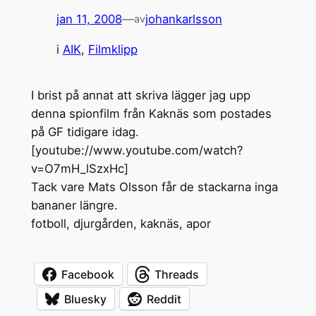
jan 11, 2008
—
johankarlsson
av
i
AIK
, 
Filmklipp
I brist på annat att skriva lägger jag upp
denna spionfilm från Kaknäs som postades
på GF tidigare idag.
[youtube://www.youtube.com/watch?
v=O7mH_lSzxHc]
Tack vare Mats Olsson får de stackarna inga
bananer längre.
fotboll, djurgården, kaknäs, apor
Facebook
Threads
Bluesky
Reddit