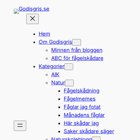
Hoppa
till
innehåll
Hem
Om Godisgris
Minnen från bloggen
ABC för fågelskådare
Kategorier
AIK
Natur
Fågelskådning
Fågelmemes
Fåglar jag fotat
Månadens fåglar
Här skådar jag
Saker skådare säger
Naturskoleblogg