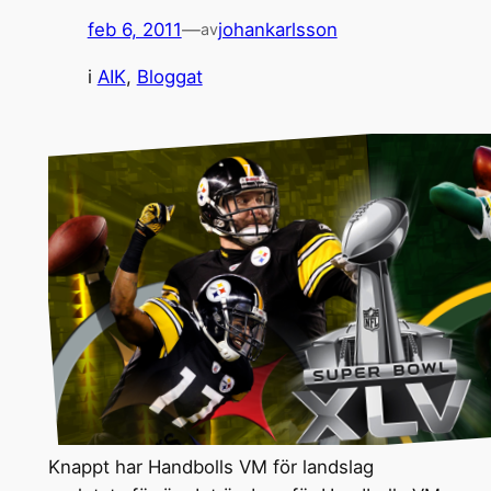
feb 6, 2011
—
johankarlsson
av
i
AIK
, 
Bloggat
Knappt har Handbolls VM för landslag