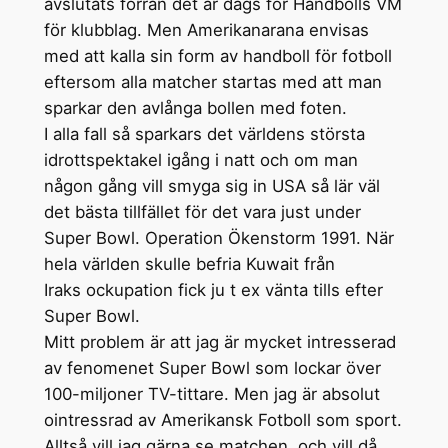
avslutats förrän det är dags för Handbolls VM
för klubblag. Men Amerikanarana envisas
med att kalla sin form av handboll för fotboll
eftersom alla matcher startas med att man
sparkar den avlånga bollen med foten.
I alla fall så sparkars det världens största
idrottspektakel igång i natt och om man
någon gång vill smyga sig in USA så lär väl
det bästa tillfället för det vara just under
Super Bowl. Operation Ökenstorm 1991. När
hela världen skulle befria Kuwait från
Iraks ockupation fick ju t ex vänta tills efter
Super Bowl.
Mitt problem är att jag är mycket intresserad
av fenomenet Super Bowl som lockar över
100-miljoner TV-tittare. Men jag är absolut
ointressrad av Amerikansk Fotboll som sport.
Alltså vill jag gärna se matchen, och vill då