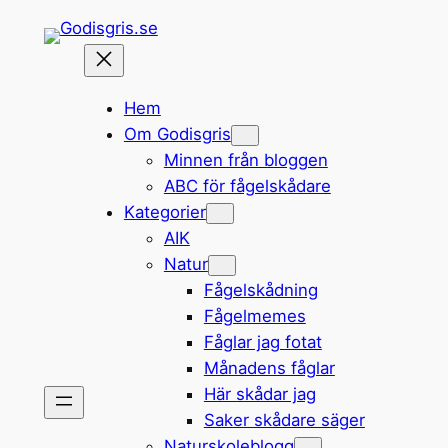
Hoppa
till
innehåll
Hem
Om Godisgris
Minnen från bloggen
ABC för fågelskådare
Kategorier
AIK
Natur
Fågelskådning
Fågelmemes
Fåglar jag fotat
Månadens fåglar
Här skådar jag
Saker skådare säger
Naturskoleblogg