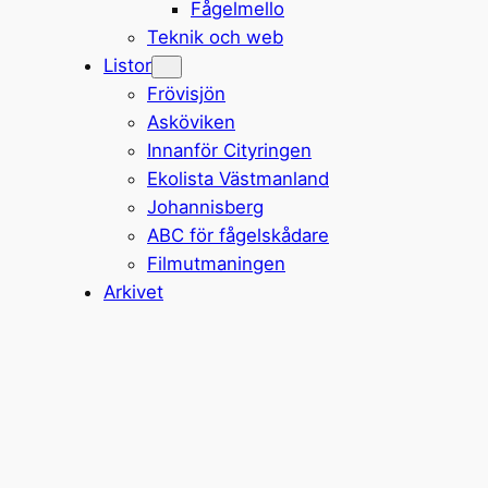
Fågelmello
Teknik och web
Listor
Frövisjön
Asköviken
Innanför Cityringen
Ekolista Västmanland
Johannisberg
ABC för fågelskådare
Filmutmaningen
Arkivet