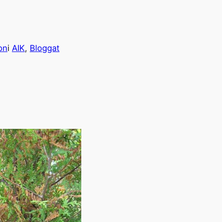
on
i
AIK
, 
Bloggat