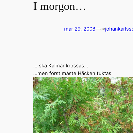
I morgon…
mar 29, 2008
—
johankarlss
av
….ska Kalmar krossas…
…men först måste Häcken tuktas