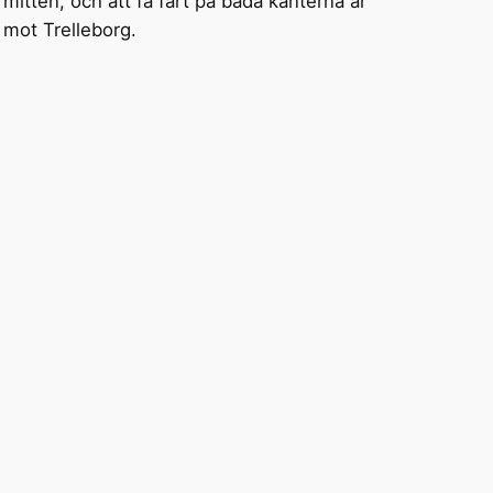
 mitten, och att få fart på båda kanterna är
 mot Trelleborg.