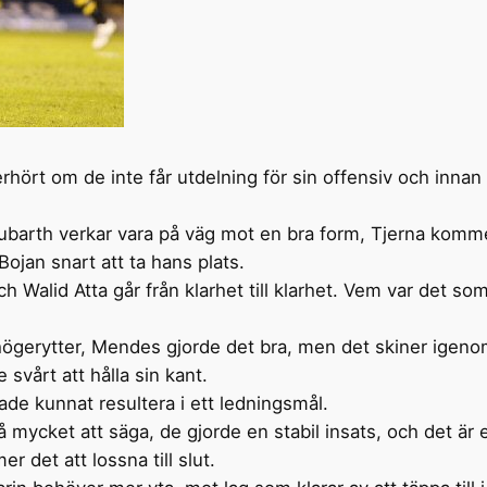
ört om de inte får utdelning för sin offensiv och innan 
Rubarth verkar vara på väg mot en bra form, Tjerna kommer
ojan snart att ta hans plats.
h Walid Atta går från klarhet till klarhet. Vem var det so
högerytter, Mendes gjorde det bra, men det skiner igenom
e svårt att hålla sin kant.
de kunnat resultera i ett ledningsmål.
 mycket att säga, de gjorde en stabil insats, och det är 
det att lossna till slut.