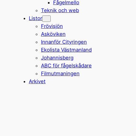
Fågelmello
Teknik och web
Listor
Frövisjön
Asköviken
Innanför Cityringen
Ekolista Västmanland
Johannisberg
ABC för fågelskådare
Filmutmaningen
Arkivet