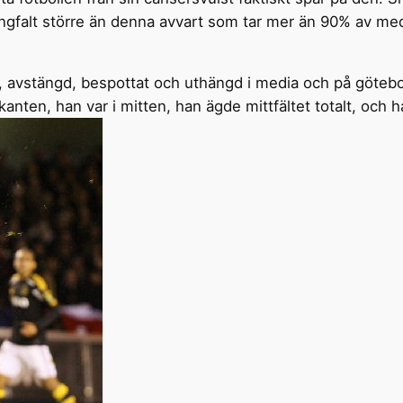
ngfalt större än denna avvart som tar mer än 90% av me
e, avstängd, bespottat och uthängd i media och på götebo
kanten, han var i mitten, han ägde mittfältet totalt, och h