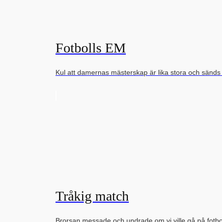
Fotbolls EM
Kul att damernas mästerskap är lika stora och sänd
Tråkig match
Brorsan messade och undrade om vi ville gå på fot