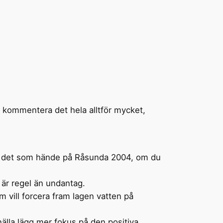
tt kommentera det hela alltför mycket,
ler det som hände på Råsunda 2004, om du
 är regel än undantag.
 vill forcera fram lagen vatten på
 Snälla lägg mer fokus på den positiva