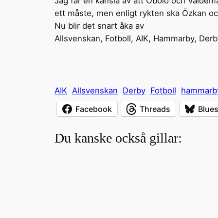
Jag får en känsla av att Obolo och Valdemar
ett måste, men enligt rykten ska Özkan oc
Nu blir det snart åka av
Allsvenskan, Fotboll, AIK, Hammarby, Derb
AIK
Allsvenskan
Derby
Fotboll
hammarb
Facebook
Threads
Blue
Du kanske också gillar: