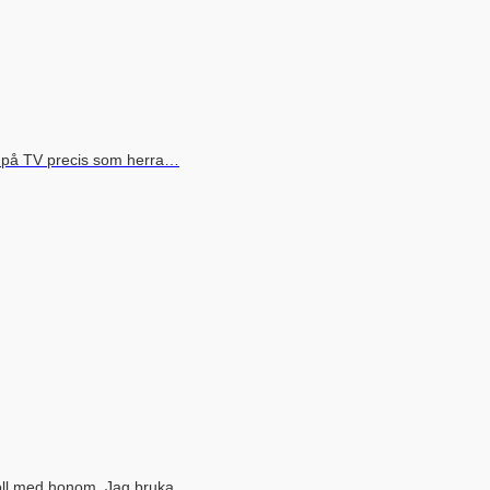
s på TV precis som herra…
boll med honom. Jag bruka…