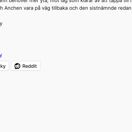
in behöver mer yta, mot lag som klarar av att täppa till i
h Anchen vara på väg tillbaka och den sistnämnde redan
y
y
sky
Reddit