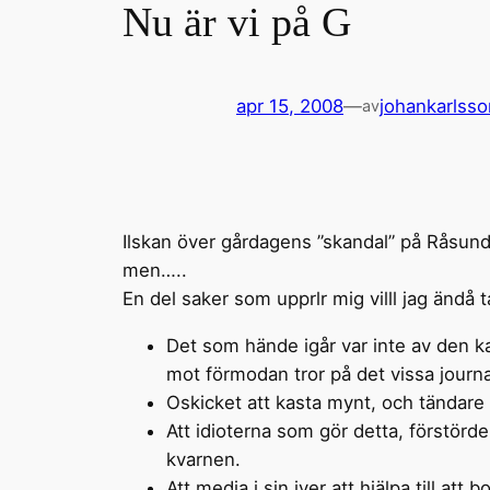
Nu är vi på G
apr 15, 2008
—
johankarlsso
av
Ilskan över gårdagens ”skandal” på Råsunda
men…..
En del saker som upprlr mig villl jag ändå 
Det som hände igår var inte av den 
mot förmodan tror på det vissa journali
Oskicket att kasta mynt, och tändare
Att idioterna som gör detta, förstörd
kvarnen.
Att media i sin iver att hjälpa till at