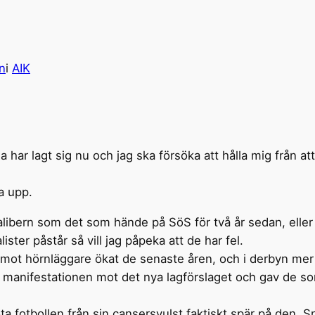
n
i
AIK
 har lagt sig nu och jag ska försöka att hålla mig från a
ta upp.
kalibern som det som hände på SöS för två år sedan, el
ster påstår så vill jag påpeka att de har fel.
 mot hörnläggare ökat de senaste åren, och i derbyn mer
e manifestationen mot det nya lagförslaget och gav de som
t bota fotbollen från sin cansersvulst faktiskt spär på den.