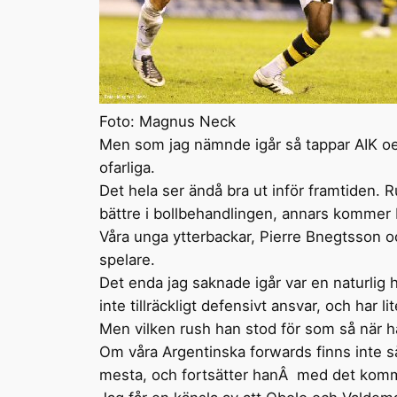
Foto: Magnus Neck
Men som jag nämnde igår så tappar AIK oerh
ofarliga.
Det hela ser ändå bra ut inför framtiden. 
bättre i bollbehandlingen, annars kommer B
Våra unga ytterbackar, Pierre Bnegtsson oc
spelare.
Det enda jag saknade igår var en naturlig 
inte tillräckligt defensivt ansvar, och har lit
Men vilken rush han stod för som så när ha
Om våra Argentinska forwards finns inte så
mesta, och fortsätter hanÂ med det kommer 