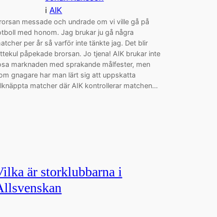
i
AIK
rorsan messade och undrade om vi ville gå på
otboll med honom. Jag brukar ju gå några
atcher per år så varför inte tänkte jag. Det blir
ättekul påpekade brorsan. Jo tjena! AIK brukar inte
osa marknaden med sprakande målfester, men
om gnagare har man lärt sig att uppskatta
illknäppta matcher där AIK kontrollerar matchen…
Vilka är storklubbarna i
Allsvenskan