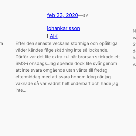
feb 23, 2020
—
av
johankarlsson
N
i
AIK
v
ra
Efter den senaste veckans stormiga och opålitliga
S
e
väder kändes fågelskådning inte så lockande.
d
Därför var det lite extra kul när brorsan skickade ett
h
SMS-i onsdags.Jag spelade dock lite svår genom
v
å
att inte svara omgående utan vänta till fredag
eftermiddag med att svara honom.Idag när jag
vaknade så var vädret helt underbart och hade jag
inte…