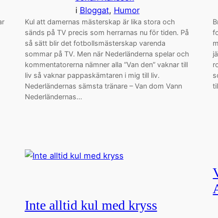
i
Bloggat
, 
Humor
ar
Kul att damernas mästerskap är lika stora och
B
sänds på TV precis som herrarnas nu för tiden. På
f
så sätt blir det fotbollsmästerskap varenda
m
sommar på TV. Men när Nederländerna spelar och
j
kommentatorerna nämner alla ”Van den” vaknar till
r
liv så vaknar pappaskämtaren i mig till liv.
s
Nederländernas sämsta tränare – Van dom Vann
t
Nederländernas…
Inte alltid kul med kryss