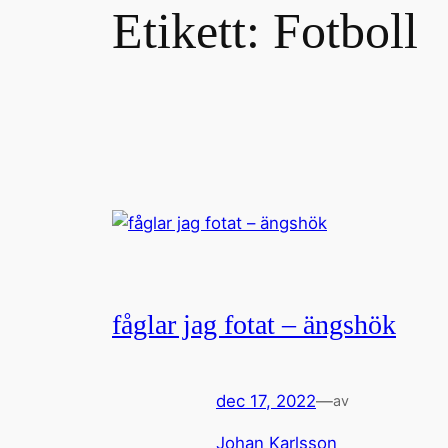
Etikett:
Fotboll
fåglar jag fotat – ängshök
dec 17, 2022
—
av
Johan Karlsson