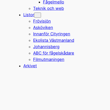
Fågelmello
Teknik och web
Listor
Frövisjön
Asköviken
Innanför Cityringen
Ekolista Västmanland
Johannisberg
ABC för fågelskådare
Filmutmaningen
Arkivet