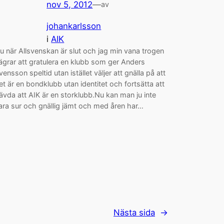
nov 5, 2012
—
av
johankarlsson
i
AIK
u när Allsvenskan är slut och jag min vana trogen
ägrar att gratulera en klubb som ger Anders
vensson speltid utan istället väljer att gnälla på att
et är en bondklubb utan identitet och fortsätta att
ävda att AIK är en storklubb.Nu kan man ju inte
ara sur och gnällig jämt och med åren har…
Nästa sida
→