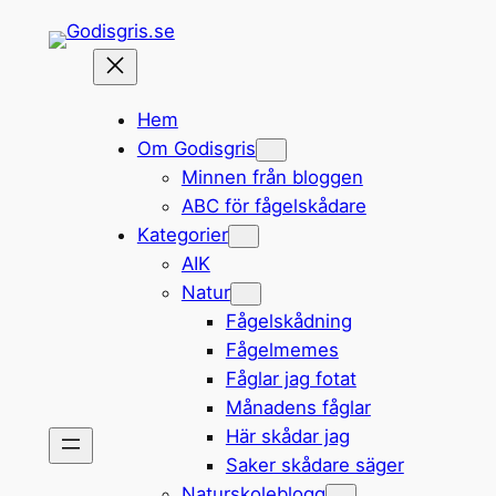
Hoppa
till
innehåll
Hem
Om Godisgris
Minnen från bloggen
ABC för fågelskådare
Kategorier
AIK
Natur
Fågelskådning
Fågelmemes
Fåglar jag fotat
Månadens fåglar
Här skådar jag
Saker skådare säger
Naturskoleblogg