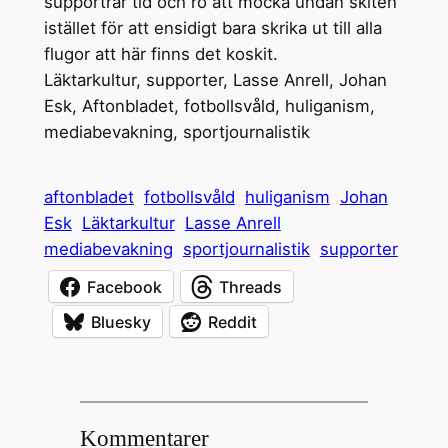
supportrar tid och ro att mocka undan skiten
istället för att ensidigt bara skrika ut till alla
flugor att här finns det koskit.
Läktarkultur, supporter, Lasse Anrell, Johan
Esk, Aftonbladet, fotbollsvåld, huliganism,
mediabevakning, sportjournalistik
aftonbladet
fotbollsvåld
huliganism
Johan
Esk
Läktarkultur
Lasse Anrell
mediabevakning
sportjournalistik
supporter
Facebook
Threads
Bluesky
Reddit
Kommentarer