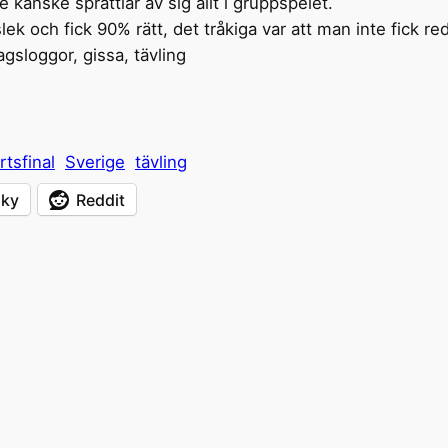
e kanske sprattlar av sig allt i gruppspelet.
ngslek och fick 90% rätt, det tråkiga var att man inte fick 
agsloggor, gissa, tävling
rtsfinal
Sverige
tävling
sky
Reddit