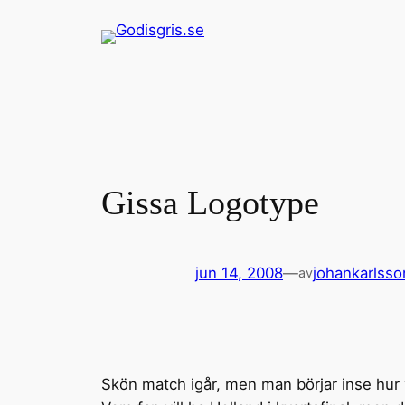
Hoppa
till
innehåll
Gissa Logotype
jun 14, 2008
—
johankarlsso
av
Skön match igår, men man börjar inse hur v