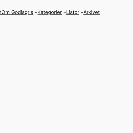
m
Om Godisgris
Kategorier
Listor
Arkivet