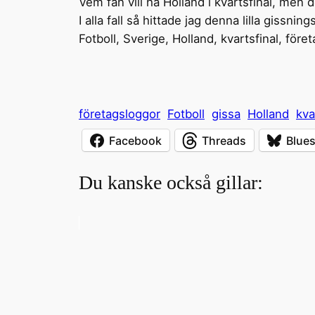
Vem fan vill ha Holland i kvartsfinal, men d
I alla fall så hittade jag denna lilla gissni
Fotboll, Sverige, Holland, kvartsfinal, föret
företagsloggor
Fotboll
gissa
Holland
kva
Facebook
Threads
Blue
Du kanske också gillar: