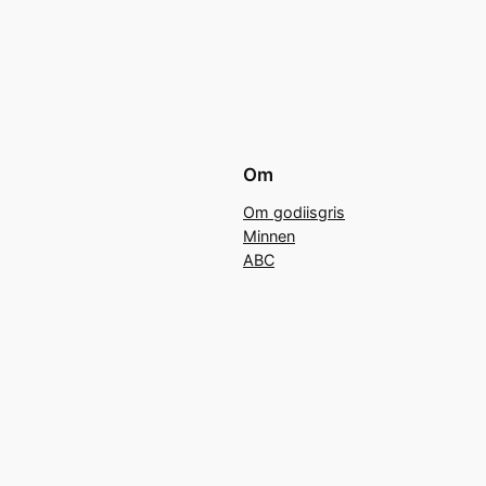
Om
Om godiisgris
Minnen
ABC