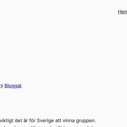
He
n
i
Bloggat
iktigt det är för Sverige att vinna gruppen.