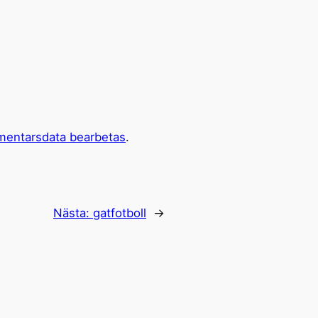
mentarsdata bearbetas
.
Nästa:
gatfotboll
→