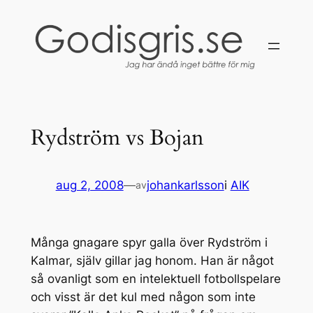
Hoppa
till
innehåll
Rydström vs Bojan
aug 2, 2008
—
johankarlsson
i
AIK
av
Många gnagare spyr galla över Rydström i
Kalmar, själv gillar jag honom. Han är något
så ovanligt som en intelektuell fotbollspelare
och visst är det kul med någon som inte