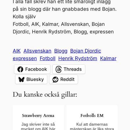
I alla fall skrev han ett lite småroligt inlägg
på sin blogg där han gnabbades med Bojan.
Kolla själv
Fotboll, AIK, Kalmar, Allsvenskan, Bojan
Djordic, Henrik Rydström, Blogg, expressen
AIK
Allsvenskan
Blogg
Bojan Djordic
expressen
Fotboll
Henrik Rydström
Kalmar
Facebook
Threads
Bluesky
Reddit
Du kanske också gillar:
Strawberry Arena
Fotbolls EM
Jag skriver inte så
Kul att damernas
mycket om AIK här
mästerskap är lika stora