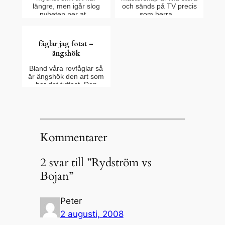
längre, men igår slog
och sänds på TV precis
nyheten ner at…
som herra…
fåglar jag fotat –
ängshök
Bland våra rovfåglar så
är ängshök den art som
har det tuffast. Den
häckar…
Kommentarer
2 svar till ”Rydström vs
Bojan”
Peter
2 augusti, 2008