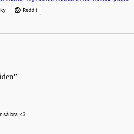
sky
Reddit
riden”
r så bra <3