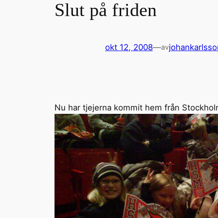
Slut på friden
okt 12, 2008
—
johankarlsso
av
Nu har tjejerna kommit hem från Stockho