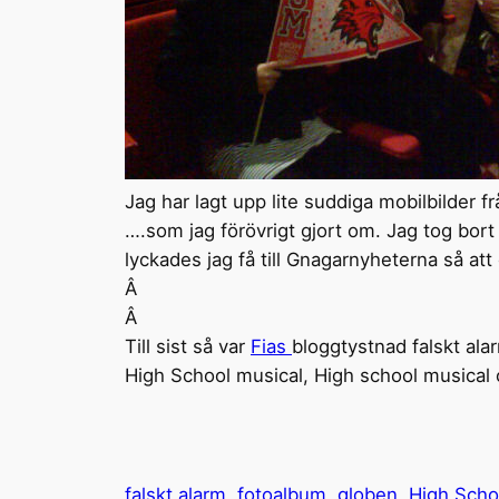
Jag har lagt upp lite suddiga mobilbilder f
….som jag förövrigt gjort om. Jag tog bort
lyckades jag få till Gnagarnyheterna så att
Â
Â
Till sist så var
Fias
bloggtystnad falskt ala
High School musical, High school musical 
falskt alarm
fotoalbum
globen
High Scho