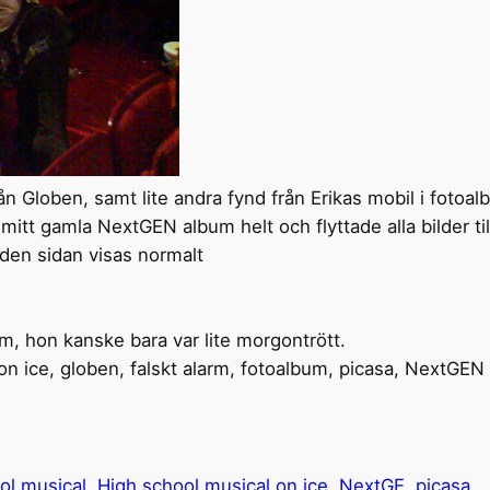
rån Globen, samt lite andra fynd från Erikas mobil i fotoal
 mitt gamla NextGEN album helt och flyttade alla bilder t
 den sidan visas normalt
rm, hon kanske bara var lite morgontrött.
on ice, globen, falskt alarm, fotoalbum, picasa, NextGEN
ol musical
High school musical on ice
NextGE
picasa