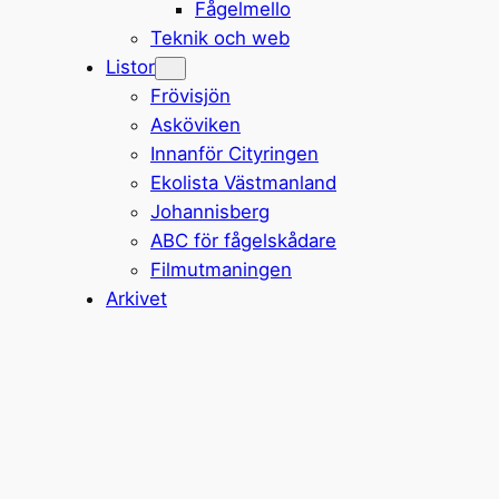
Fågelmello
Teknik och web
Listor
Frövisjön
Asköviken
Innanför Cityringen
Ekolista Västmanland
Johannisberg
ABC för fågelskådare
Filmutmaningen
Arkivet