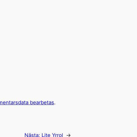
mentarsdata bearbetas
.
Nästa:
Lite Yrrol
→