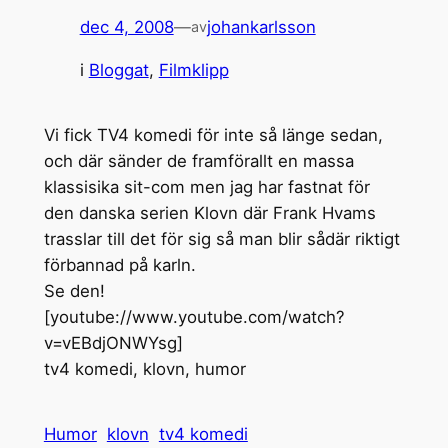
dec 4, 2008
—
johankarlsson
av
i
Bloggat
, 
Filmklipp
Vi fick TV4 komedi för inte så länge sedan,
och där sänder de framförallt en massa
klassisika sit-com men jag har fastnat för
den danska serien Klovn där Frank Hvams
trasslar till det för sig så man blir sådär riktigt
förbannad på karln.
Se den!
[youtube://www.youtube.com/watch?
v=vEBdjONWYsg]
tv4 komedi, klovn, humor
Humor
klovn
tv4 komedi