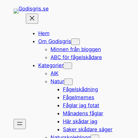
Hoppa
till
innehåll
Hem
Om Godisgris
Minnen från bloggen
ABC för fågelskådare
Kategorier
AIK
Natur
Fågelskådning
Fågelmemes
Fåglar jag fotat
Månadens fåglar
Här skådar jag
Saker skådare säger
Naturskoleblogg