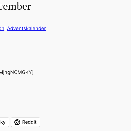
ecember
on
i
Adventskalender
GMjngNCMGKY]
sky
Reddit