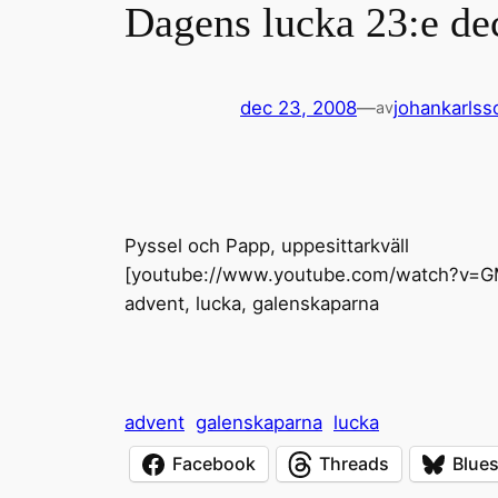
Dagens lucka 23:e d
dec 23, 2008
—
johankarlss
av
Pyssel och Papp, uppesittarkväll
[youtube://www.youtube.com/watch?v=
advent, lucka, galenskaparna
advent
galenskaparna
lucka
Facebook
Threads
Blue