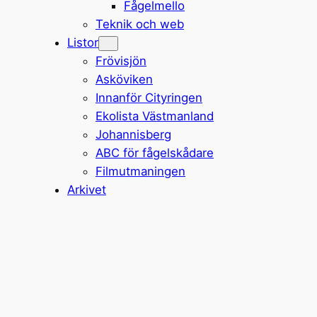
Fågelmello
Teknik och web
Listor
Frövisjön
Asköviken
Innanför Cityringen
Ekolista Västmanland
Johannisberg
ABC för fågelskådare
Filmutmaningen
Arkivet