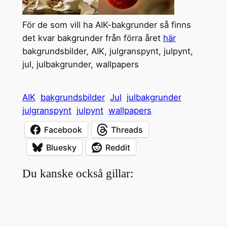
För de som vill ha AIK-bakgrunder så finns
det kvar bakgrunder från förra året
här
bakgrundsbilder, AIK, julgranspynt, julpynt,
jul, julbakgrunder, wallpapers
AIK
bakgrundsbilder
Jul
julbakgrunder
julgranspynt
julpynt
wallpapers
Facebook
Threads
Bluesky
Reddit
Du kanske också gillar: