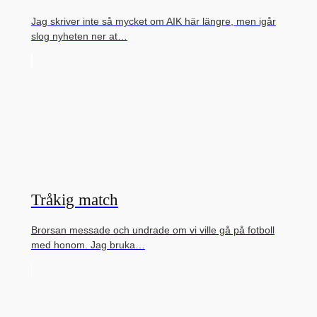
Jag skriver inte så mycket om AIK här längre, men igår
slog nyheten ner at…
Tråkig match
Brorsan messade och undrade om vi ville gå på fotboll
med honom. Jag bruka…