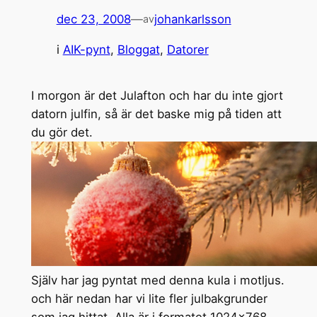
dec 23, 2008
—
johankarlsson
av
i
AIK-pynt
, 
Bloggat
, 
Datorer
I morgon är det Julafton och har du inte gjort
datorn julfin, så är det baske mig på tiden att
du gör det.
Själv har jag pyntat med denna kula i motljus.
och här nedan har vi lite fler julbakgrunder