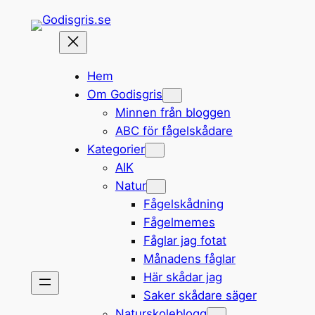
Hoppa
till
innehåll
Hem
Om Godisgris
Minnen från bloggen
ABC för fågelskådare
Kategorier
AIK
Natur
Fågelskådning
Fågelmemes
Fåglar jag fotat
Månadens fåglar
Här skådar jag
Saker skådare säger
Naturskoleblogg