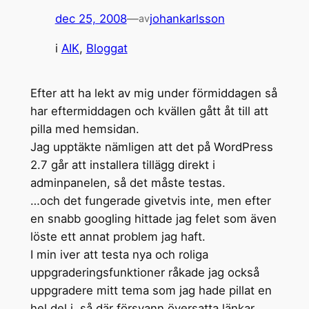
dec 25, 2008
—
johankarlsson
av
i
AIK
, 
Bloggat
Efter att ha lekt av mig under förmiddagen så
har eftermiddagen och kvällen gått åt till att
pilla med hemsidan.
Jag upptäkte nämligen att det på WordPress
2.7 går att installera tillägg direkt i
adminpanelen, så det måste testas.
…och det fungerade givetvis inte, men efter
en snabb googling hittade jag felet som även
löste ett annat problem jag haft.
I min iver att testa nya och roliga
uppgraderingsfunktioner råkade jag också
uppgradere mitt tema som jag hade pillat en
hel del i, så där försvann översatta länkar,