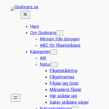
Hoppa
till
innehåll
Hem
Om Godisgris
Minnen från bloggen
ABC för fågelskådare
Kategorier
AIK
Natur
Fågelskådning
Fågelmemes
Fåglar jag fotat
Månadens fåglar
Här skådar jag
Saker skådare säger
Naturskoleblogg