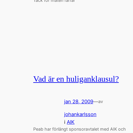
Tack för maten farfar
Vad är en huliganklausul?
jan 28, 2009
—
av
johankarlsson
i
AIK
Peab har förlängt sponsoravtalet med AIK och