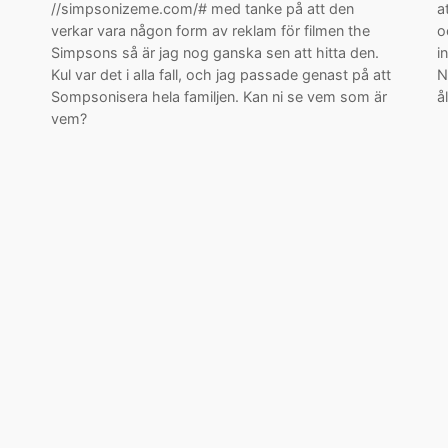
//simpsonizeme.com/# med tanke på att den
a
verkar vara någon form av reklam för filmen the
o
Simpsons så är jag nog ganska sen att hitta den.
i
Kul var det i alla fall, och jag passade genast på att
N
Sompsonisera hela familjen. Kan ni se vem som är
å
vem?