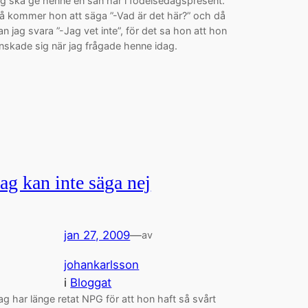
ag ska ge henne en sån här i födelsedagspresent.
å kommer hon att säga ”-Vad är det här?” och då
an jag svara ”-Jag vet inte”, för det sa hon att hon
nskade sig när jag frågade henne idag.
Jag kan inte säga nej
jan 27, 2009
—
av
johankarlsson
i
Bloggat
ag har länge retat NPG för att hon haft så svårt