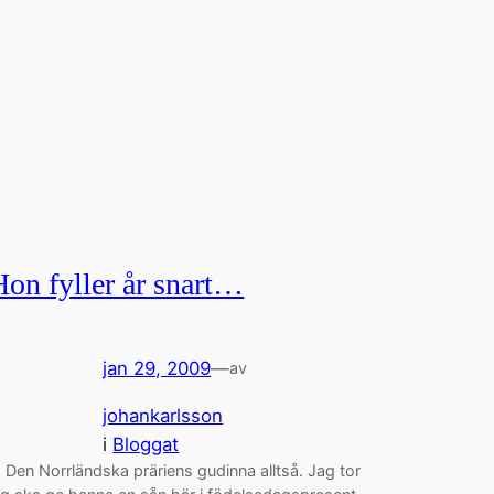
Hon fyller år snart…
jan 29, 2009
—
av
johankarlsson
i
Bloggat
 Den Norrländska präriens gudinna alltså. Jag tor