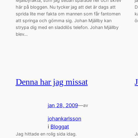
Mjällbyfakta, som jag sedan sparade ner och skrev
j
här på bloggen. Nu tycker jag att det är dags att
D
sprida lite mer fakta om mannen som får fantomen
k
att springa och gömma sig. Johan Mjällby kan
ö
strypa dig med en sladdlös telefon. Johan Mjällby
blev…
Denna har jag missat
jan 28, 2009
—
av
johankarlsson
i
Bloggat
Jag hittade en rolig sida idag.
J