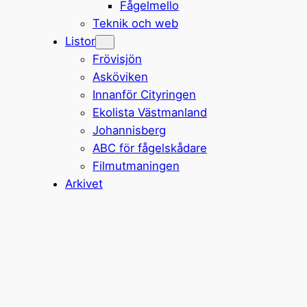
Fågelmello
Teknik och web
Listor
Frövisjön
Asköviken
Innanför Cityringen
Ekolista Västmanland
Johannisberg
ABC för fågelskådare
Filmutmaningen
Arkivet