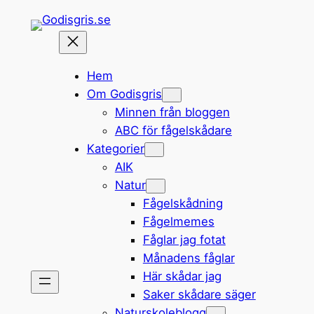
Hoppa
till
innehåll
Hem
Om Godisgris
Minnen från bloggen
ABC för fågelskådare
Kategorier
AIK
Natur
Fågelskådning
Fågelmemes
Fåglar jag fotat
Månadens fåglar
Här skådar jag
Saker skådare säger
Naturskoleblogg