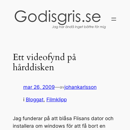
Hoppa
till
innehåll
Ett videofynd på
hårddisken
mar 26, 2009
—
johankarlsson
av
i
Bloggat
, 
Filmklipp
Jag funderar på att blåsa Flisans dator och
installera om windows för att få bort en