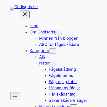
Hoppa
till
innehåll
Hem
Om Godisgris
Minnen från bloggen
ABC för fågelskådare
Kategorier
AIK
Natur
Fågelskådning
Fågelmemes
Fåglar jag fotat
Månadens fåglar
Här skådar jag
Saker skådare säger
Naturskoleblogg