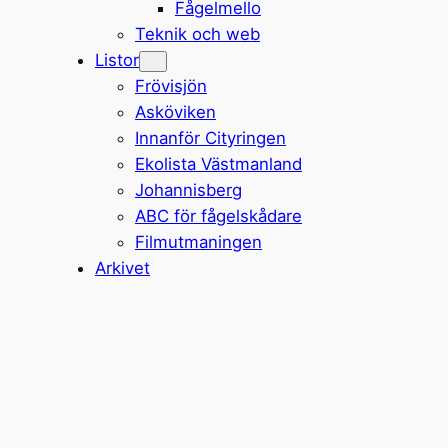
Fågelmello
Teknik och web
Listor
Frövisjön
Asköviken
Innanför Cityringen
Ekolista Västmanland
Johannisberg
ABC för fågelskådare
Filmutmaningen
Arkivet