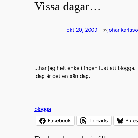
Vissa dagar…
okt 20, 2009
—
johankarlss
av
…har jag helt enkelt ingen lust att blogga.
Idag är det en sån dag.
blogga
Facebook
Threads
Blue