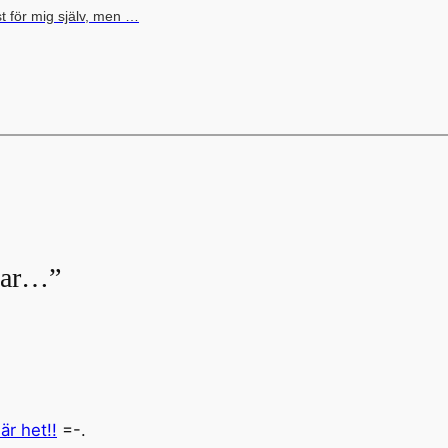
t för mig själv, men …
agar…”
är het!!
=-.