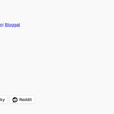
on
i
Bloggat
sky
Reddit