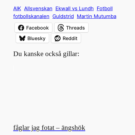
AIK
Allsvenskan
Ekwall vs Lundh
Fotboll
fotbollskanalen
Guldstrid
Martin Mutumba
Facebook
Threads
Bluesky
Reddit
Du kanske också gillar:
fåglar jag fotat – ängshök