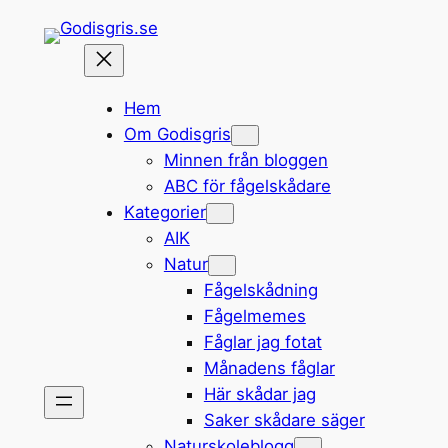
Hoppa
till
innehåll
Hem
Om Godisgris
Minnen från bloggen
ABC för fågelskådare
Kategorier
AIK
Natur
Fågelskådning
Fågelmemes
Fåglar jag fotat
Månadens fåglar
Här skådar jag
Saker skådare säger
Naturskoleblogg