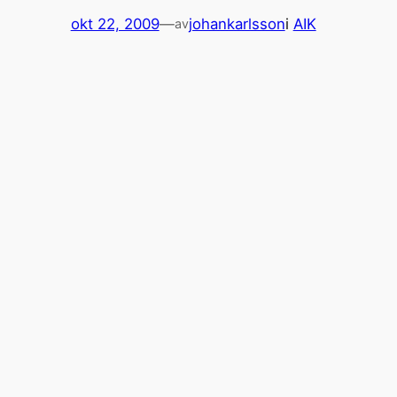
okt 22, 2009
—
johankarlsson
i
AIK
av