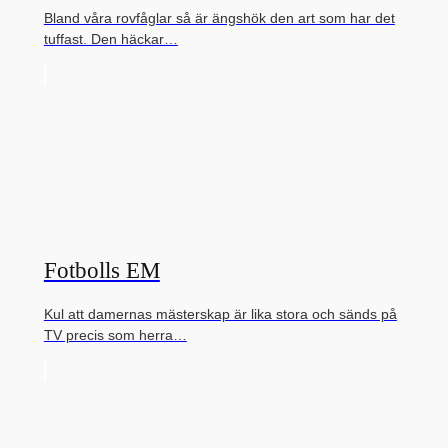
Bland våra rovfåglar så är ängshök den art som har det
tuffast. Den häckar…
Fotbolls EM
Kul att damernas mästerskap är lika stora och sänds på
TV precis som herra…