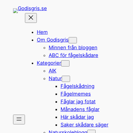
Hoppa
till
innehåll
Hem
Om Godisgris
Minnen från bloggen
ABC för fågelskådare
Kategorier
AIK
Natur
Fågelskådning
Fågelmemes
Fåglar jag fotat
Månadens fåglar
Här skådar jag
Saker skådare säger
Naturskoleblogg