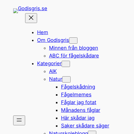
Hoppa
till
innehåll
Hem
Om Godisgris
Minnen från bloggen
ABC för fågelskådare
Kategorier
AIK
Natur
Fågelskådning
Fågelmemes
Fåglar jag fotat
Månadens fåglar
Här skådar jag
Saker skådare säger
Naturskoleblogg