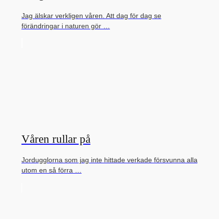
Jag älskar verkligen våren. Att dag för dag se
förändringar i naturen gör …
Våren rullar på
Jordugglorna som jag inte hittade verkade försvunna alla
utom en så förra …