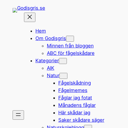
Hoppa
till
innehåll
Hem
Om Godisgris
Minnen från bloggen
ABC för fågelskådare
Kategorier
AIK
Natur
Fågelskådning
Fågelmemes
Fåglar jag fotat
Månadens fåglar
Här skådar jag
Saker skådare säger
Naturskoleblogg