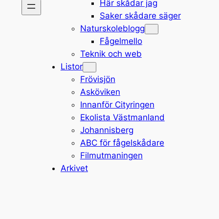
Här skådar jag
Saker skådare säger
Naturskoleblogg
Fågelmello
Teknik och web
Listor
Frövisjön
Asköviken
Innanför Cityringen
Ekolista Västmanland
Johannisberg
ABC för fågelskådare
Filmutmaningen
Arkivet