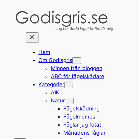
Hoppa
till
innehåll
Hem
Om Godisgris
Minnen från bloggen
ABC för fågelskådare
Kategorier
AIK
Natur
Fågelskådning
Fågelmemes
Fåglar jag fotat
Månadens fåglar