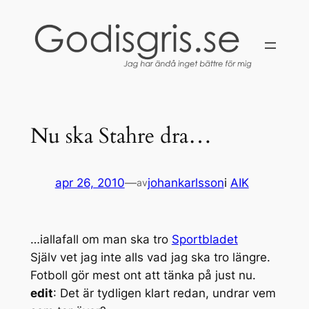
Hoppa
till
innehåll
Nu ska Stahre dra…
apr 26, 2010
—
johankarlsson
i
AIK
av
…iallafall om man ska tro
Sportbladet
Själv vet jag inte alls vad jag ska tro längre.
Fotboll gör mest ont att tänka på just nu.
edit
: Det är tydligen klart redan, undrar vem