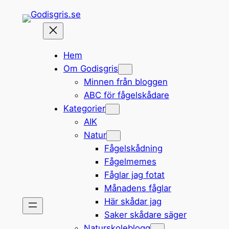
Hoppa
till
innehåll
Hem
Om Godisgris
Minnen från bloggen
ABC för fågelskådare
Kategorier
AIK
Natur
Fågelskådning
Fågelmemes
Fåglar jag fotat
Månadens fåglar
Här skådar jag
Saker skådare säger
Naturskoleblogg