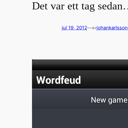
Det var ett tag sedan
jul 19, 2012
—
johankarlsson
av