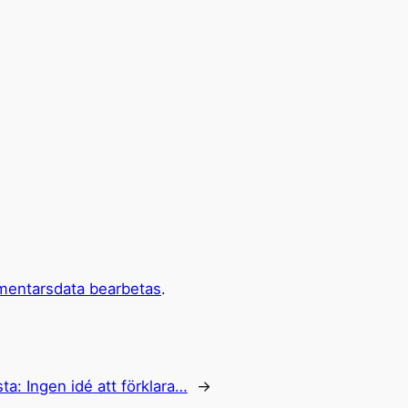
mentarsdata bearbetas
.
sta:
Ingen idé att förklara…
→