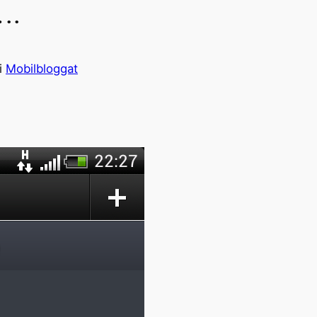
….
i
Mobilbloggat