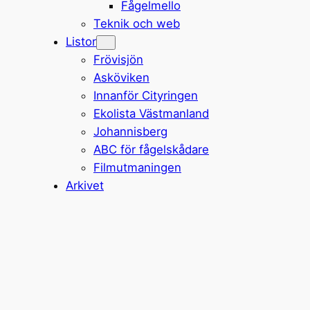
Fågelmello
Teknik och web
Listor
Frövisjön
Asköviken
Innanför Cityringen
Ekolista Västmanland
Johannisberg
ABC för fågelskådare
Filmutmaningen
Arkivet