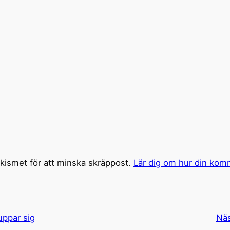
ismet för att minska skräppost.
Lär dig om hur din kom
ppar sig
Nä