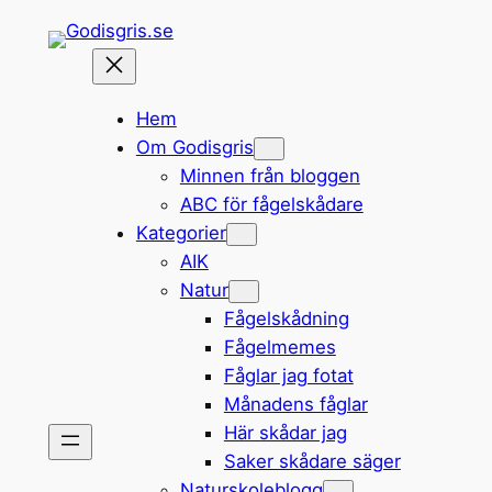
Hoppa
till
innehåll
Hem
Om Godisgris
Minnen från bloggen
ABC för fågelskådare
Kategorier
AIK
Natur
Fågelskådning
Fågelmemes
Fåglar jag fotat
Månadens fåglar
Här skådar jag
Saker skådare säger
Naturskoleblogg