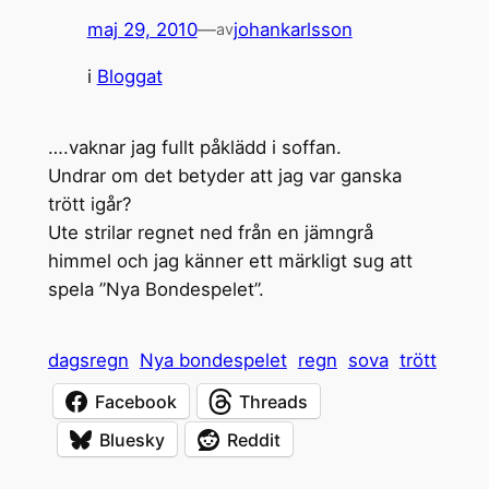
maj 29, 2010
—
johankarlsson
av
i
Bloggat
….vaknar jag fullt påklädd i soffan.
Undrar om det betyder att jag var ganska
trött igår?
Ute strilar regnet ned från en jämngrå
himmel och jag känner ett märkligt sug att
spela ”Nya Bondespelet”.
dagsregn
Nya bondespelet
regn
sova
trött
Facebook
Threads
Bluesky
Reddit