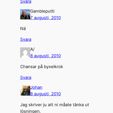
Svara
Gambleputti
7 augusti, 2010
Nä
Svara
A/
8 augusti, 2010
Chansar på byxelkrok
Svara
Johan
8 augusti, 2010
Jag skriver ju att ni måate tänka ut
lösningen.