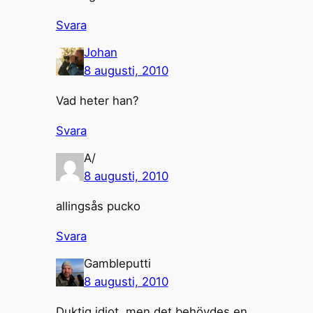
Svara
Johan
8 augusti, 2010
Vad heter han?
Svara
A/
8 augusti, 2010
allingsås pucko
Svara
Gambleputti
8 augusti, 2010
Duktig idiot, men det behövdes en