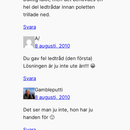
hel del ledtrådar innan poletten
trillade ned.
Svara
A/
8 augusti, 2010
Du gav fel ledtråd (den första)
Lösningen är ju inte ute än!!! 😀
Svara
Gambleputti
8 augusti, 2010
Det ser man ju inte, hon har ju
handen för 🙂
Svara