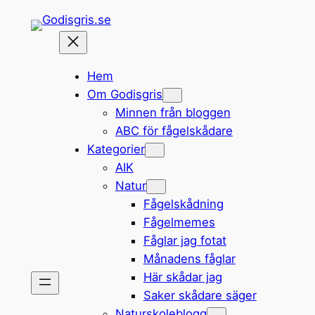
Hoppa
till
innehåll
Hem
Om Godisgris
Minnen från bloggen
ABC för fågelskådare
Kategorier
AIK
Natur
Fågelskådning
Fågelmemes
Fåglar jag fotat
Månadens fåglar
Här skådar jag
Saker skådare säger
Naturskoleblogg