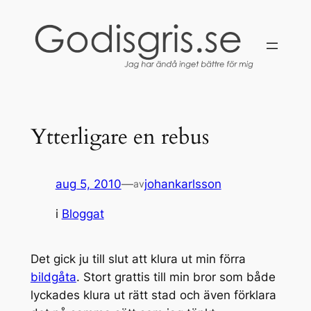
Hoppa
till
innehåll
Ytterligare en rebus
aug 5, 2010
—
johankarlsson
av
i
Bloggat
Det gick ju till slut att klura ut min förra
bildgåta
. Stort grattis till min bror som både
lyckades klura ut rätt stad och även förklara