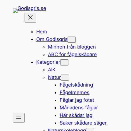
Hoppa
till
innehåll
Hem
Om Godisgris
Minnen från bloggen
ABC för fågelskådare
Kategorier
AIK
Natur
Fågelskådning
Fågelmemes
Fåglar jag fotat
Månadens fåglar
Här skådar jag
Saker skådare säger
Naturskoleblogg