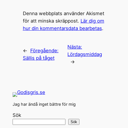
Denna webbplats använder Akismet
för att minska skräppost.
Lär dig om
hur din kommentarsdata bearbetas
.
Nästa:
←
Föregående:
Lördagsmiddag
Sällis på tåget
→
Jag har ändå inget bättre för mig
Sök
Sök