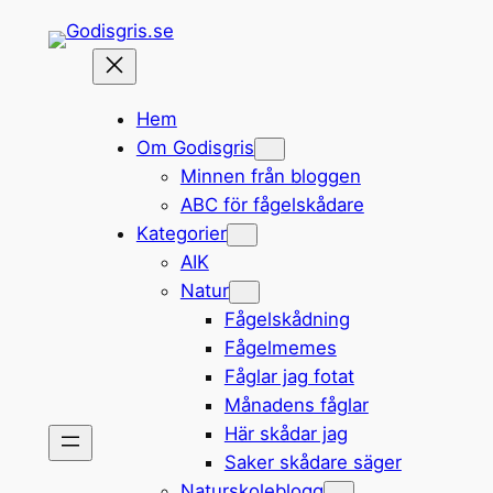
Hoppa
till
innehåll
Hem
Om Godisgris
Minnen från bloggen
ABC för fågelskådare
Kategorier
AIK
Natur
Fågelskådning
Fågelmemes
Fåglar jag fotat
Månadens fåglar
Här skådar jag
Saker skådare säger
Naturskoleblogg