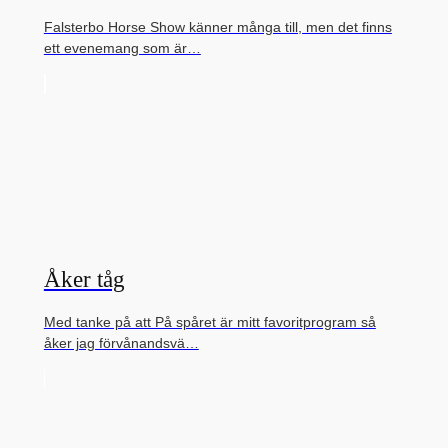
Falsterbo Horse Show känner många till, men det finns
ett evenemang som är…
Åker tåg
Med tanke på att På spåret är mitt favoritprogram så
åker jag förvånandsvä…