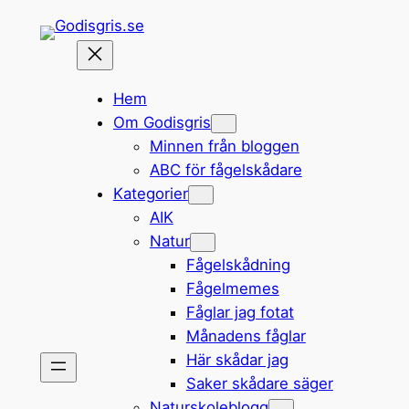
Hoppa
till
innehåll
Hem
Om Godisgris
Minnen från bloggen
ABC för fågelskådare
Kategorier
AIK
Natur
Fågelskådning
Fågelmemes
Fåglar jag fotat
Månadens fåglar
Här skådar jag
Saker skådare säger
Naturskoleblogg