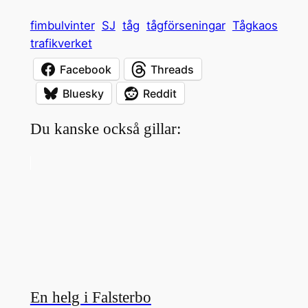
fimbulvinter
SJ
tåg
tågförseningar
Tågkaos
trafikverket
Facebook
Threads
Bluesky
Reddit
Du kanske också gillar:
En helg i Falsterbo