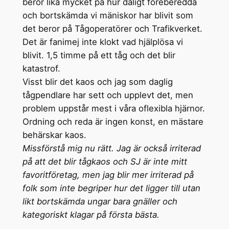
beror lika mycket på hur dåligt föreberedda
och bortskämda vi mäniskor har blivit som
det beror på Tågoperatörer och Trafikverket.
Det är fanimej inte klokt vad hjälplösa vi
blivit. 1,5 timme på ett tåg och det blir
katastrof.
Visst blir det kaos och jag som daglig
tågpendlare har sett och upplevt det, men
problem uppstår mest i våra oflexibla hjärnor.
Ordning och reda är ingen konst, en mästare
behärskar kaos.
Missförstå mig nu rätt. Jag är också irriterad
på att det blir tågkaos och SJ är inte mitt
favoritföretag, men jag blir mer irriterad på
folk som inte begriper hur det ligger till utan
likt bortskämda ungar bara gnäller och
kategoriskt klagar på första bästa.