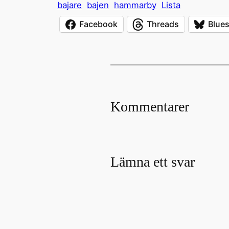
bajare
bajen
hammarby
Lista
Facebook
Threads
Blue
Kommentarer
Lämna ett svar