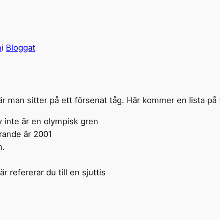
n
i
Bloggat
 när man sitter på ett försenat tåg. Här kommer en lista på
y inte är en olympisk gren
arande är 2001
n.
r refererar du till en sjuttis