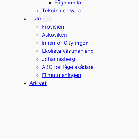
Fågelmello
Teknik och web
Listor
Frövisjön
Asköviken
Innanför Cityringen
Ekolista Västmanland
Johannisberg
ABC för fågelskådare
Filmutmaningen
Arkivet