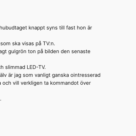
ubudtaget knappt syns till fast hon är
 som ska visas på TV:n.
vagt gulgrön ton på bilden den senaste
och slimmad LED-TV.
Själv är jag som vanligt ganska ointresserad
da och vill verkligen ta kommandot över
.