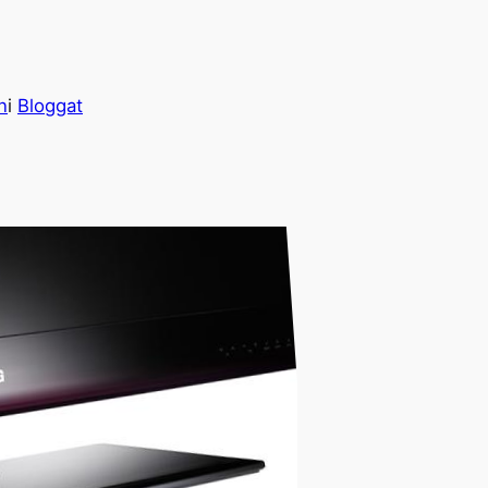
n
i
Bloggat