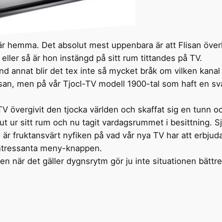
är hemma. Det absolut mest uppenbara är att Flisan överh
ler så är hon instängd på sitt rum tittandes på TV.
nd annat blir det tex inte så mycket bråk om vilken kanal
lisan, men på vår Tjocl-TV modell 1900-tal som haft en s
TV övergivit den tjocka världen och skaffat sig en tunn 
e ut ur sitt rum och nu tagit vardagsrummet i besittning. 
g är fruktansvärt nyfiken på vad vår nya TV har att erbju
 intressanta meny-knappen.
n när det gäller dygnsrytm gör ju inte situationen bättre