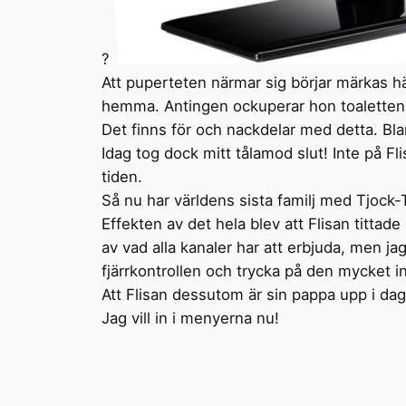
?
Att puperteten närmar sig börjar märkas h
hemma. Antingen ockuperar hon toaletten el
Det finns för och nackdelar med detta. Bla
Idag tog dock mitt tålamod slut! Inte på F
tiden.
Så nu har världens sista familj med Tjock-
Effekten av det hela blev att Flisan tittad
av vad alla kanaler har att erbjuda, men ja
fjärrkontrollen och trycka på den mycket
Att Flisan dessutom är sin pappa upp i dage
Jag vill in i menyerna nu!