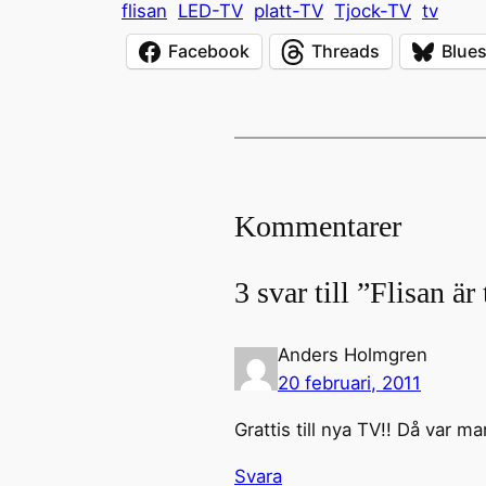
flisan
LED-TV
platt-TV
Tjock-TV
tv
Facebook
Threads
Blue
Kommentarer
3 svar till ”Flisan är
Anders Holmgren
20 februari, 2011
Grattis till nya TV!! Då var m
Svara