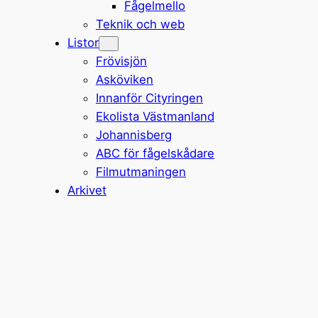
Fågelmello
Teknik och web
Listor
Frövisjön
Asköviken
Innanför Cityringen
Ekolista Västmanland
Johannisberg
ABC för fågelskådare
Filmutmaningen
Arkivet