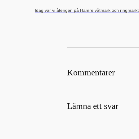
Idag var vi återigen på Hamre våtmark och ringmärkt
Kommentarer
Lämna ett svar