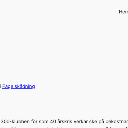
He
i
Fågelskådning
 300-klubben för som 40 årskris verkar ske på bekostnad