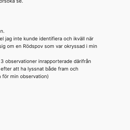
örsöka se.
en.
 jag inte kunde identifiera och ikväll när
e sig om en Rödspov som var okryssad i min
3 observationer inrapporterade därifrån
 efter att ha lyssnat både fram och
en för min observation)