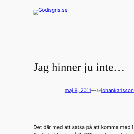
Hoppa
till
innehåll
Jag hinner ju inte…
maj 8, 2011
—
johankarlsson
av
Det där med att satsa på att komma med i