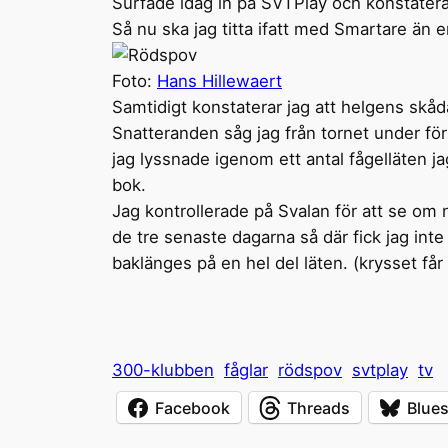
Surfade idag in på SVTPlay och konstaterad
Så nu ska jag titta ifatt med Smartare än
Foto:
Hans Hillewaert
Samtidigt konstaterar jag att helgens skåd
Snatteranden såg jag från tornet under för
jag lyssnade igenom ett antal fågelläten j
bok.
Jag kontrollerade på Svalan för att se om
de tre senaste dagarna så där fick jag int
baklänges på en hel del läten. (krysset får v
300-klubben
fåglar
rödspov
svtplay
tv
Facebook
Threads
Blue