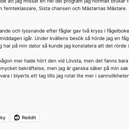
e att jag missat en hel del program jag normalt brukar f
 en femteklassare, Sista chansen och Mästarnas Mästare.
ande och lyssnande efter fåglar gav två kryss i fågelbok
middagen igår. Under kvällens besök så hörde jag en fågel
ag har på min dator så kunde jag konstatera att det rörd
 någon mer hade hört den vid Lövsta, men det fanns bara 
e mycket bekräftelse, men jag är ganska säker på min sak
ara i blyerts ett tag tills jag rotat lite mer i sannolikhet
sky
Reddit