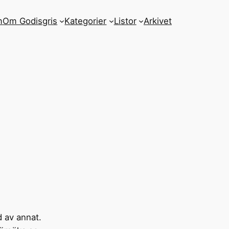
m
Om Godisgris
Kategorier
Listor
Arkivet
 av annat.