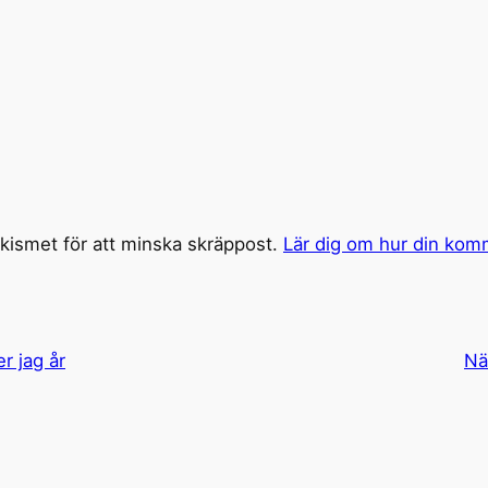
ismet för att minska skräppost.
Lär dig om hur din kom
er jag år
Nä