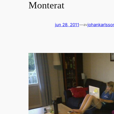
Monterat
jun 28, 2011
—
johankarlsso
av