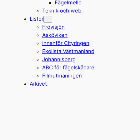
Fågelmello
Teknik och web
Listor
Frövisjön
Asköviken
Innanför Cityringen
Ekolista Västmanland
Johannisberg
ABC för fågelskådare
Filmutmaningen
Arkivet