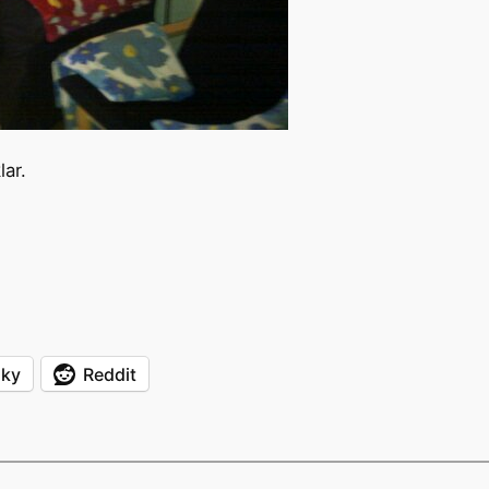
ar.
sky
Reddit