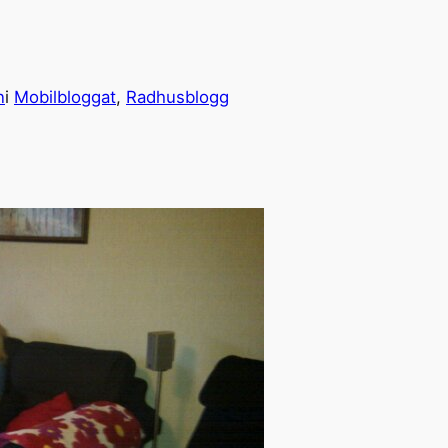
n
i
Mobilbloggat
, 
Radhusblogg