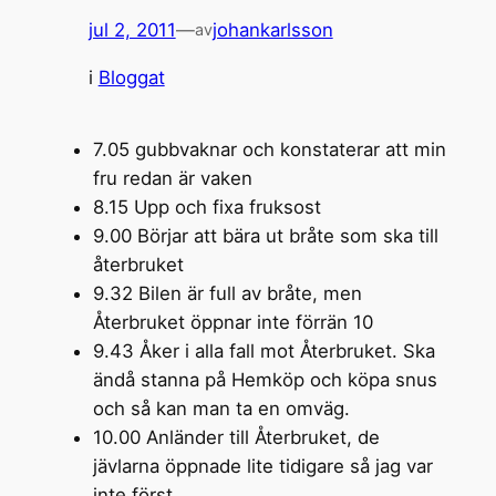
jul 2, 2011
—
johankarlsson
av
i
Bloggat
7.05 gubbvaknar och konstaterar att min
fru redan är vaken
8.15 Upp och fixa fruksost
9.00 Börjar att bära ut bråte som ska till
återbruket
9.32 Bilen är full av bråte, men
Återbruket öppnar inte förrän 10
9.43 Åker i alla fall mot Återbruket. Ska
ändå stanna på Hemköp och köpa snus
och så kan man ta en omväg.
10.00 Anländer till Återbruket, de
jävlarna öppnade lite tidigare så jag var
inte först.