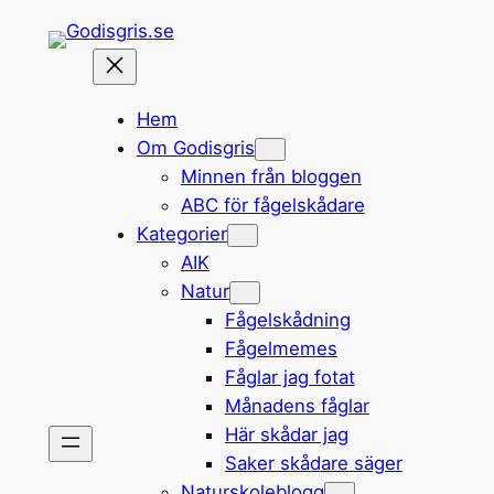
Hoppa
till
innehåll
Hem
Om Godisgris
Minnen från bloggen
ABC för fågelskådare
Kategorier
AIK
Natur
Fågelskådning
Fågelmemes
Fåglar jag fotat
Månadens fåglar
Här skådar jag
Saker skådare säger
Naturskoleblogg