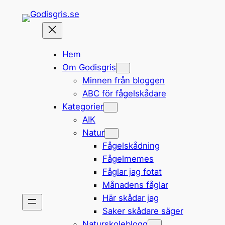
Hoppa
till
innehåll
Hem
Om Godisgris
Minnen från bloggen
ABC för fågelskådare
Kategorier
AIK
Natur
Fågelskådning
Fågelmemes
Fåglar jag fotat
Månadens fåglar
Här skådar jag
Saker skådare säger
Naturskoleblogg