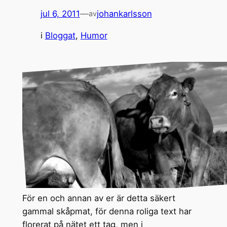
jul 6, 2011
—
johankarlsson
av
i
Bloggat
, 
Humor
För en och annan av er är detta säkert
gammal skåpmat, för denna roliga text har
florerat på nätet ett tag, men i