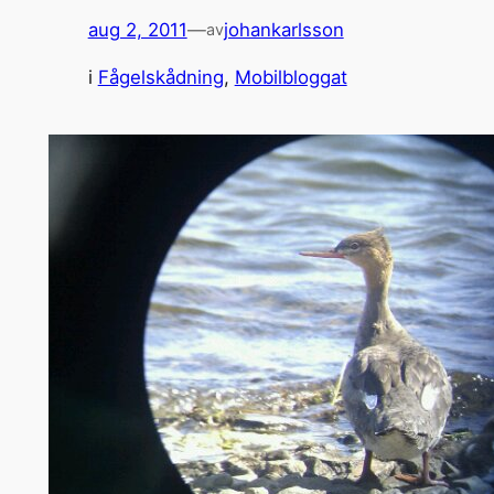
aug 2, 2011
—
johankarlsson
av
i
Fågelskådning
, 
Mobilbloggat