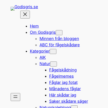
Hoppa
till
innehåll
Hem
Om Godisgris
Minnen från bloggen
ABC för fågelskådare
Kategorier
AIK
Natur
Fågelskådning
Fågelmemes
Fåglar jag fotat
Månadens fåglar
Här skådar jag
Saker skådare säger
Naturskoleblogg