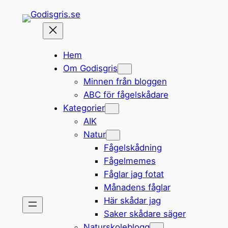
Hoppa
till
innehåll
Hem
Om Godisgris
Minnen från bloggen
ABC för fågelskådare
Kategorier
AIK
Natur
Fågelskådning
Fågelmemes
Fåglar jag fotat
Månadens fåglar
Här skådar jag
Saker skådare säger
Naturskoleblogg