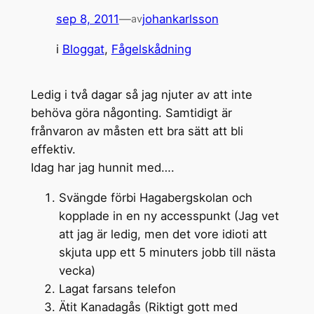
sep 8, 2011
—
johankarlsson
av
i
Bloggat
, 
Fågelskådning
Ledig i två dagar så jag njuter av att inte
behöva göra någonting. Samtidigt är
frånvaron av måsten ett bra sätt att bli
effektiv.
Idag har jag hunnit med….
Svängde förbi Hagabergskolan och
kopplade in en ny accesspunkt (Jag vet
att jag är ledig, men det vore idioti att
skjuta upp ett 5 minuters jobb till nästa
vecka)
Lagat farsans telefon
Ätit Kanadagås (Riktigt gott med