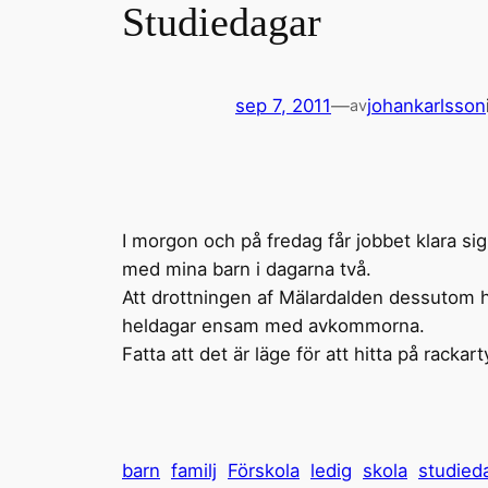
Studiedagar
sep 7, 2011
—
johankarlsson
av
I morgon och på fredag får jobbet klara si
med mina barn i dagarna två.
Att drottningen af Mälardalden dessutom ha
heldagar ensam med avkommorna.
Fatta att det är läge för att hitta på rackart
barn
familj
Förskola
ledig
skola
studied