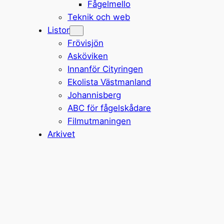
Fågelmello
Teknik och web
Listor
Frövisjön
Asköviken
Innanför Cityringen
Ekolista Västmanland
Johannisberg
ABC för fågelskådare
Filmutmaningen
Arkivet