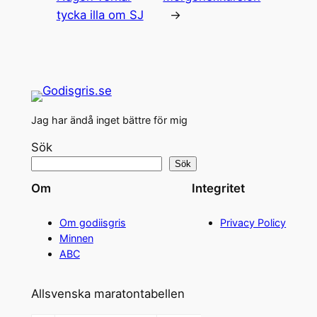
tycka illa om SJ
→
Jag har ändå inget bättre för mig
Sök
Sök
Om
Integritet
Om godiisgris
Privacy Policy
Minnen
ABC
Allsvenska maratontabellen