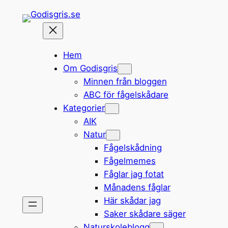
Hoppa
till
innehåll
Hem
Om Godisgris
Minnen från bloggen
ABC för fågelskådare
Kategorier
AIK
Natur
Fågelskådning
Fågelmemes
Fåglar jag fotat
Månadens fåglar
Här skådar jag
Saker skådare säger
Naturskoleblogg