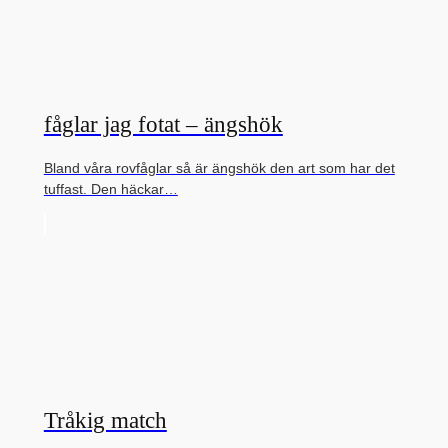
fåglar jag fotat – ängshök
Bland våra rovfåglar så är ängshök den art som har det
tuffast. Den häckar…
Tråkig match