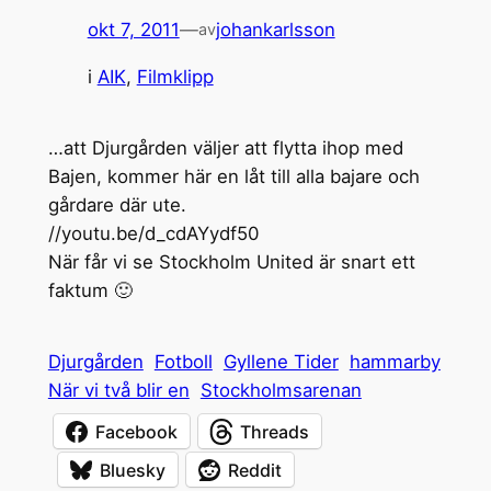
okt 7, 2011
—
johankarlsson
av
i
AIK
, 
Filmklipp
…att Djurgården väljer att flytta ihop med
Bajen, kommer här en låt till alla bajare och
gårdare där ute.
//youtu.be/d_cdAYydf50
När får vi se Stockholm United är snart ett
faktum 🙂
Djurgården
Fotboll
Gyllene Tider
hammarby
När vi två blir en
Stockholmsarenan
Facebook
Threads
Bluesky
Reddit