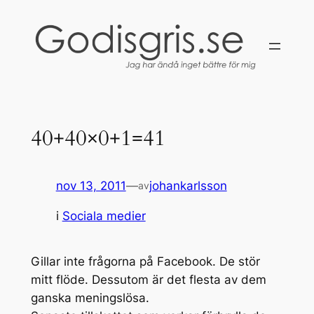
Hoppa
till
innehåll
40+40×0+1=41
nov 13, 2011
—
johankarlsson
av
i
Sociala medier
Gillar inte frågorna på Facebook. De stör
mitt flöde. Dessutom är det flesta av dem
ganska meningslösa.