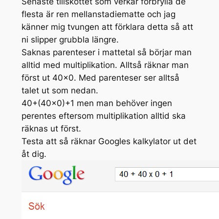
Senaste tillskottet som verkar förbrylla de
flesta är ren mellanstadiematte och jag
känner mig tvungen att förklara detta så att
ni slipper grubbla längre.
Saknas parenteser i mattetal så börjar man
alltid med multiplikation. Alltså räknar man
först ut 40×0. Med parenteser ser alltså
talet ut som nedan.
40+(40×0)+1 men man behöver ingen
perentes eftersom multiplikation alltid ska
räknas ut först.
Testa att så räknar Googles kalkylator ut det
åt dig.