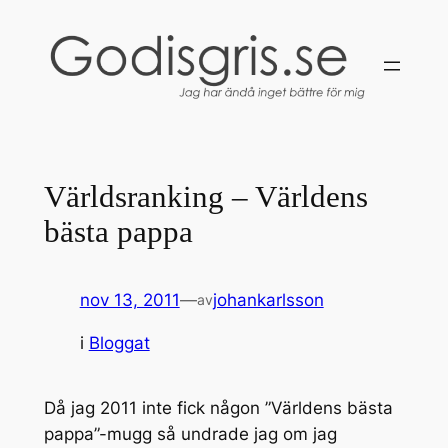
Hoppa
till
innehåll
Världsranking – Världens
bästa pappa
nov 13, 2011
—
johankarlsson
av
i
Bloggat
Då jag 2011 inte fick någon ”Världens bästa
pappa”-mugg så undrade jag om jag