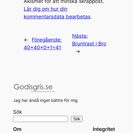
Akismet för att minska skräppost.
Lär dig om hur din
kommentarsdata bearbetas
.
Nästa:
←
Föregående:
Bruntrast i Bro
40+40×0+1=41
→
Jag har ändå inget bättre för mig
Sök
Sök
Om
Integritet