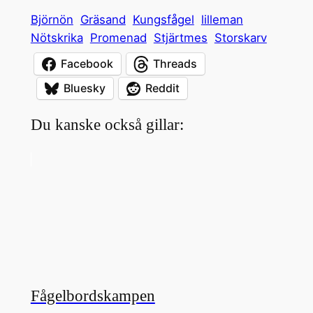
Björnön
Gräsand
Kungsfågel
lilleman
Nötskrika
Promenad
Stjärtmes
Storskarv
Facebook
Threads
Bluesky
Reddit
Du kanske också gillar:
Fågelbordskampen