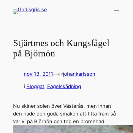
Hoppa
till
innehåll
Stjärtmes och Kungsfågel
på Björnön
nov 13, 2011
—
johankarlsson
av
i
Bloggat
, 
Fågelskådning
Nu skiner solen över Västerås, men innan
den hade den goda smaken att titta fram så
var vi på Björnön och tog en promenad.