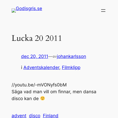
Hoppa
till
innehåll
Lucka 20 2011
dec 20, 2011
—
johankarlsson
av
i
Adventskalender
, 
Filmklipp
//youtu.be/-mVONyfs0bM
Säga vad man vill om finnar, men dansa
disco kan de
advent
disco
Finland