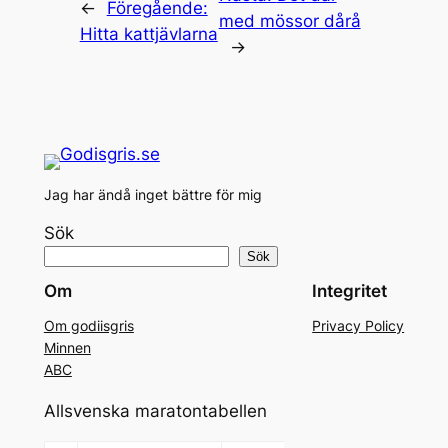
←
Föregående:
med mössor dårå
Hitta kattjävlarna
→
Jag har ändå inget bättre för mig
Sök
Sök
Om
Integritet
Om godiisgris
Privacy Policy
Minnen
ABC
Allsvenska maratontabellen