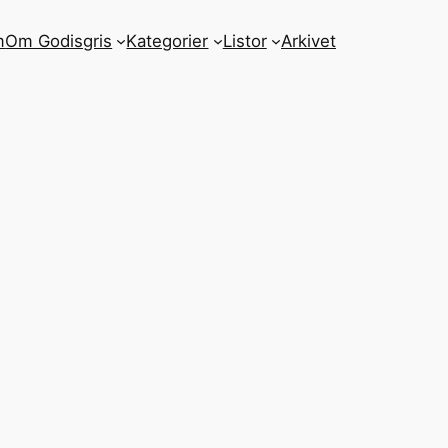
m
Om Godisgris
Kategorier
Listor
Arkivet