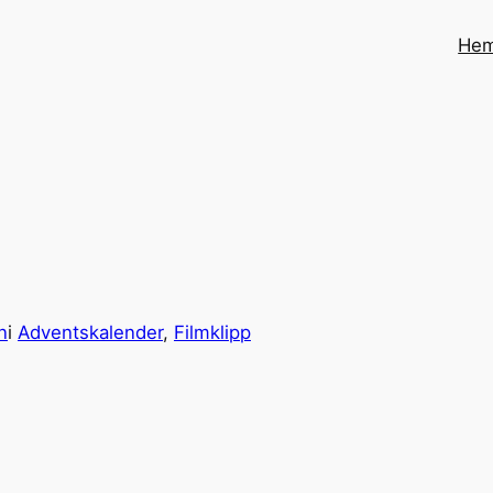
He
n
i
Adventskalender
, 
Filmklipp