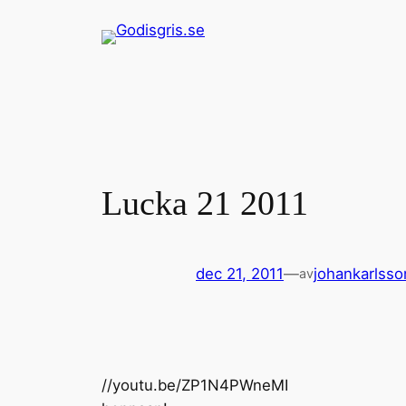
Hoppa
till
innehåll
Lucka 21 2011
dec 21, 2011
—
johankarlsso
av
//youtu.be/ZP1N4PWneMI