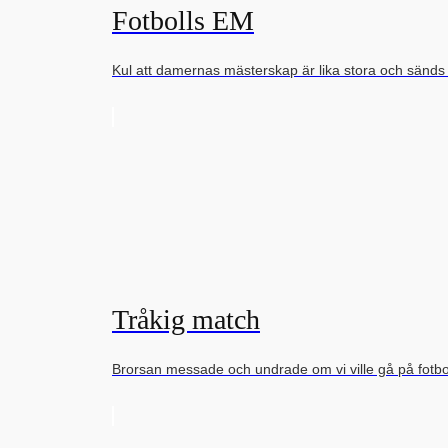
Fotbolls EM
Kul att damernas mästerskap är lika stora och sänd
Tråkig match
Brorsan messade och undrade om vi ville gå på fot