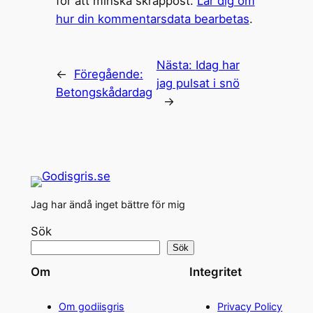
för att minska skräppost.
Lär dig om
hur din kommentarsdata bearbetas
.
Nästa:
Idag har
←
Föregående:
jag pulsat i snö
Betongskådardag
→
Jag har ändå inget bättre för mig
Sök
Sök
Om
Integritet
Om godiisgris
Privacy Policy