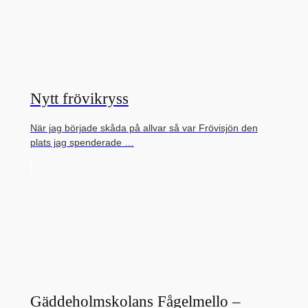
Nytt frövikryss
När jag började skåda på allvar så var Frövisjön den
plats jag spenderade …
Gäddeholmskolans Fågelmello –